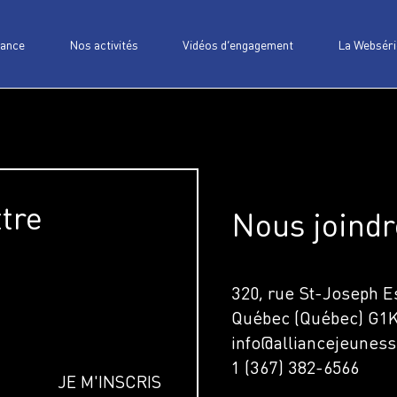
iance
Nos activités
Vidéos d’engagement
La Webséri
ttre
Nous joindr
320, rue St-Joseph Es
Québec (Québec) G1
info@alliancejeuness
1 (367) 382-6566