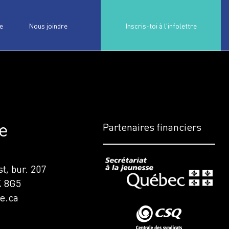
e
Nous joindre
Inscris-toi à l'infolettre
e
Partenaires financiers
t, bur. 207
K 8G5
e.ca