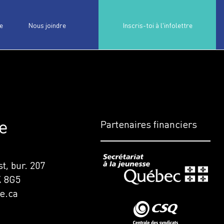
e
Nous joindre
Inscris-toi à l'infolettre
e
Partenaires financiers
t, bur. 207
K 8G5
e.ca