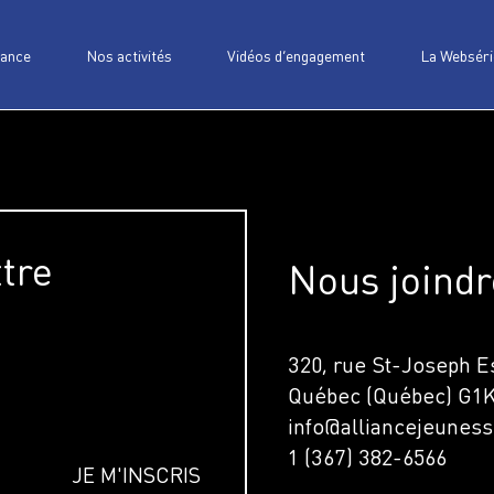
iance
Nos activités
Vidéos d’engagement
La Webséri
ttre
Nous joindr
320, rue St-Joseph Es
Québec (Québec) G1
info@alliancejeuness
1 (367) 382-6566