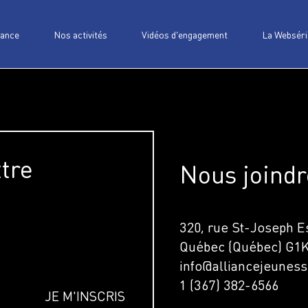
iance
Nos activités
Vidéos d’engagement
La Webséri
ttre
Nous joindr
320, rue St-Joseph Es
Québec (Québec) G1
info@alliancejeuness
1 (367) 382-6566