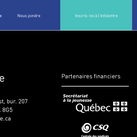
e
Nous joindre
Inscris-toi à l'infolettre
e
Partenaires financiers
t, bur. 207
K 8G5
e.ca