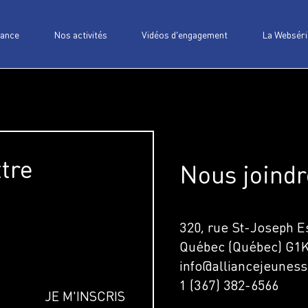
iance
Nos activités
Vidéos d’engagement
La Webséri
ttre
Nous joindr
320, rue St-Joseph Es
Québec (Québec) G1
info@alliancejeuness
1 (367) 382-6566