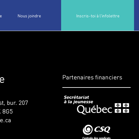
e
Nous joindre
Inscris-toi à l'infolettre
e
Partenaires financiers
t, bur. 207
K 8G5
e.ca