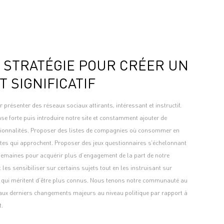
 STRATÉGIE POUR CRÉER UN
T SIGNIFICATIF
résenter des réseaux sociaux attirants, intéressant et instructif.
se forte puis introduire notre site et constamment ajouter de
tionnalités. Proposer des listes de compagnies où consommer en
êtes qui approchent. Proposer des jeux questionnaires s’échelonnant
semaines pour acquérir plus d’engagement de la part de notre
es sensibiliser sur certains sujets tout en les instruisant sur
s qui méritent d’être plus connus. Nous tenons notre communauté au
aux derniers changements majeurs au niveau politique par rapport à
t.