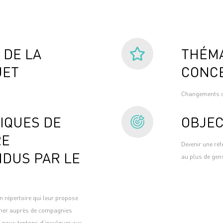
 DE LA
THÉMA
JET
CONC
Changements cl
IQUES DE
OBJEC
RE
Devenir une ré
DUS PAR LE
au plus de gens
 répertoire qui leur propose
mmer auprès de compagnies
, nous tentons d’inculquer aux