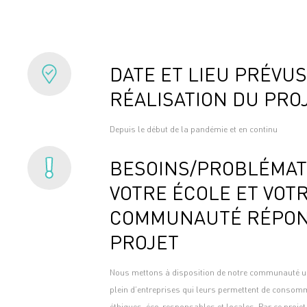
DATE ET LIEU PRÉVUS
RÉALISATION DU PRO
Depuis le début de la pandémie et en continu
BESOINS/PROBLÉMAT
VOTRE ÉCOLE ET VOT
COMMUNAUTÉ RÉPON
PROJET
Nous mettons à disposition de notre communauté un
plein d’entreprises qui leurs permettent de conso
éthiques, éco-responsables et locales. Par ce projet