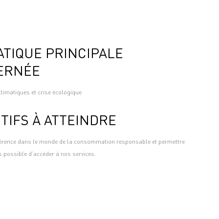
TIQUE PRINCIPALE
ERNÉE
imatiques et crise écologique
TIFS À ATTEINDRE
férence dans le monde de la consommation responsable et permettre
 possible d’accéder à nos services.