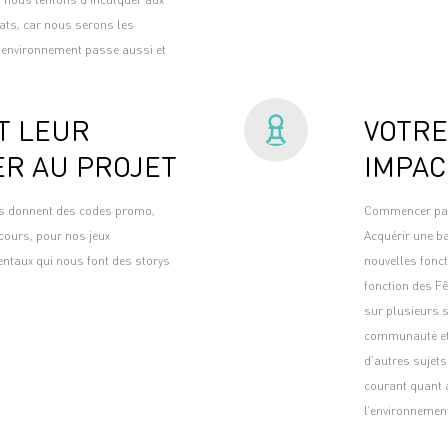
ats, car nous serons les
’environnement passe aussi et
T LEUR
VOTRE
ER AU PROJET
IMPAC
us donnent des codes promo,
Commencer par p
cours, pour nos jeux
Acquérir une ba
ntaux qui nous font des storys
nouvelles fonc
fonction des F
sur plusieurs 
communauté et l
d’autres sujet
courant quant 
l’environnemen