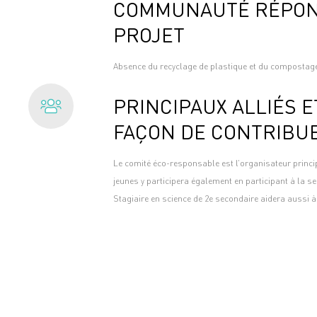
COMMUNAUTÉ RÉPON
PROJET
Absence du recyclage de plastique et du compostag
PRINCIPAUX ALLIÉS E
FAÇON DE CONTRIBU
Le comité éco-responsable est l’organisateur princip
jeunes y participera également en participant à la sen
Stagiaire en science de 2e secondaire aidera aussi à