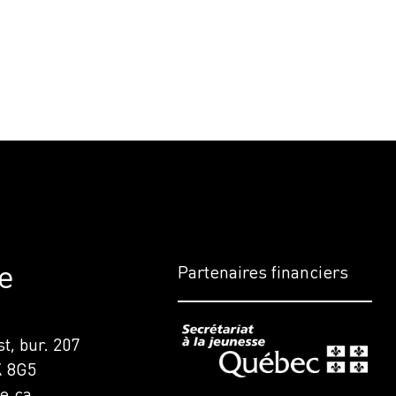
e
Partenaires financiers
t, bur. 207
K 8G5
e.ca