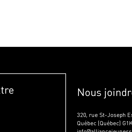
ttre
Nous joindr
320, rue St-Joseph Es
Québec (Québec) G1
info@alliancejeuness