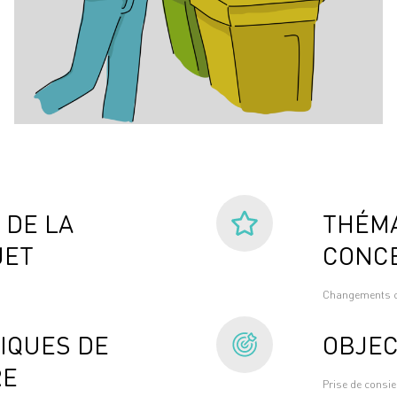
 DE LA
THÉMA
JET
CONC
Changements cl
IQUES DE
OBJEC
RE
Prise de consie