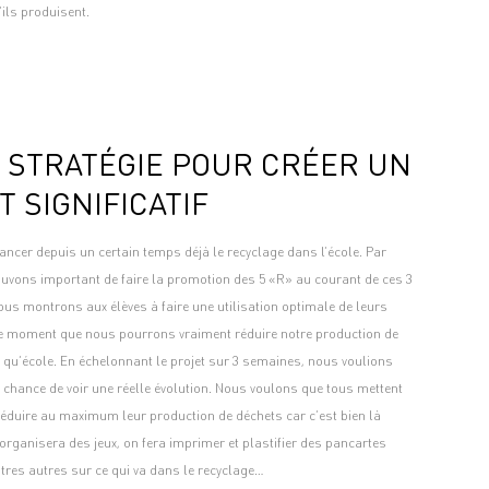
ils produisent.
 STRATÉGIE POUR CRÉER UN
T SIGNIFICATIF
ncer depuis un certain temps déjà le recyclage dans l’école. Par
ouvons important de faire la promotion des 5 «R» au courant de ces 3
us montrons aux élèves à faire une utilisation optimale de leurs
 ce moment que nous pourrons vraiment réduire notre production de
 qu’école. En échelonnant le projet sur 3 semaines, nous voulions
chance de voir une réelle évolution. Nous voulons que tous mettent
réduire au maximum leur production de déchets car c’est bien là
n organisera des jeux, on fera imprimer et plastifier des pancartes
tres autres sur ce qui va dans le recyclage…