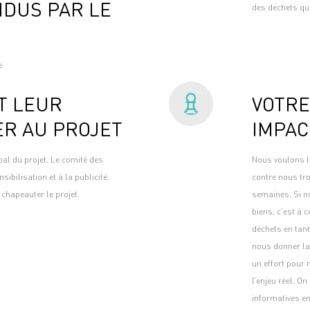
DUS PAR LE
des déchets qu’
e
T LEUR
VOTRE
ER AU PROJET
IMPAC
al du projet. Le comité des
Nous voulons la
sibilisation et à la publicité.
contre nous tr
 chapeauter le projet.
semaines. Si no
biens, c’est à
déchets en tant
nous donner la 
un effort pour 
l’enjeu réel. O
informatives en