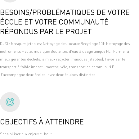
BESOINS/PROBLÉMATIQUES DE VOTRE
ÉCOLE ET VOTRE COMMUNAUTÉ
RÉPONDUS PAR LE PROJET
DJ23 : Masques jetables; Nettoyage des locaux; Recyclage 101; Nettoyage des
instruments – volet musique; Bouteilles d’eau à usage unique FL : Former à
mieux gérer les déchets, à mieux recycler (masques jetables); Favoriser le
transport à faible impact : marche, vélo, transport en commun. N.B.
J’accompagne deux écoles, avec deux équipes distinctes.
OBJECTIFS À ATTEINDRE
Sensibiliser aux enjeux ci-haut.