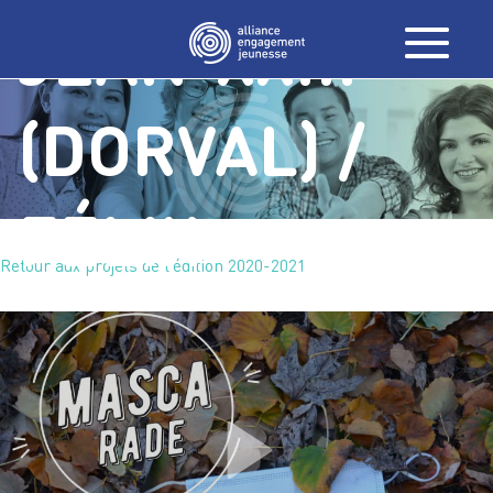
JEAN-XXIII
(DORVAL) /
FÉLIX-
Retour aux projets de l'édition 2020-2021
LECLERC
(POINTE-