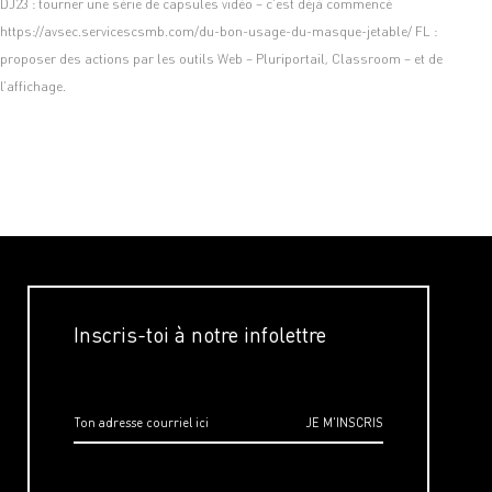
DJ23 : tourner une série de capsules vidéo – c’est déjà commencé
https://avsec.servicescsmb.com/du-bon-usage-du-masque-jetable/ FL :
proposer des actions par les outils Web – Pluriportail, Classroom – et de
l’affichage.
Inscris-toi à notre infolettre