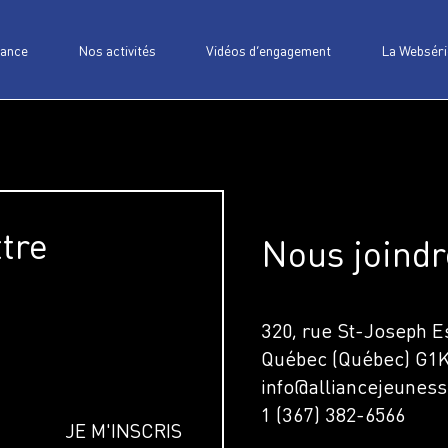
iance
Nos activités
Vidéos d’engagement
La Webséri
ttre
Nous joindr
320, rue St-Joseph Es
Québec (Québec) G1
info@alliancejeuness
1 (367) 382-6566