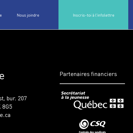
e
Nous joindre
Inscris-toi à l'infolettre
e
Partenaires financiers
t, bur. 207
K 8G5
e.ca