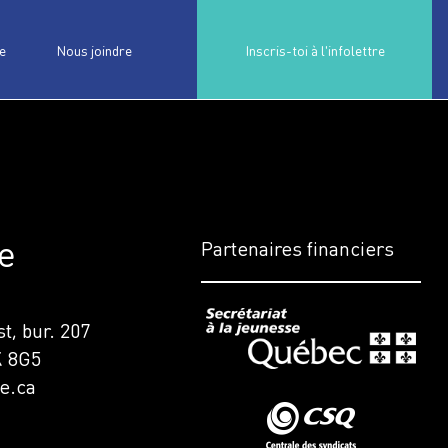
e
Nous joindre
Inscris-toi à l'infolettre
e
Partenaires financiers
t, bur. 207
K 8G5
e.ca