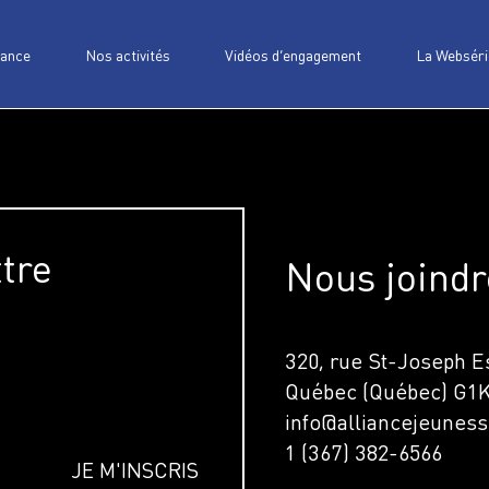
iance
Nos activités
Vidéos d’engagement
La Webséri
ttre
Nous joindr
320, rue St-Joseph Es
Québec (Québec) G1
info@alliancejeuness
1 (367) 382-6566