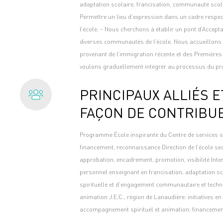
adaptation scolaire, francisation, communauté scol
Permettre un lieu d’expression dans un cadre respect
l’école. – Nous cherchons à établir un pont d’Accepta
diverses communautés de l’école. Nous accueillons 
provenant de l’immigration récente et des Première
voulons graduellement intégrer au processus du pro
PRINCIPAUX ALLIÉS E
FAÇON DE CONTRIBU
Programme École inspirante du Centre de services 
financement, reconnaissance Direction de l’école se
approbation, encadrement, promotion, visibilité In
personnel enseignant en francisation, adaptation sc
spirituelle et d’engagement communautaire et technic
animation J.E.C., région de Lanaudière: initiatives e
accompagnement spirituel et animation: financemen