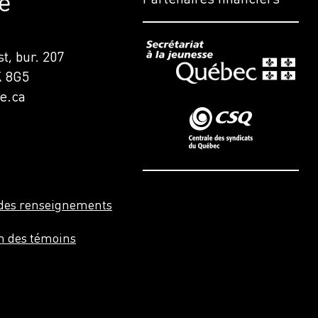
e
t, bur. 207
K 8G5
e.ca
n des renseignements
on des témoins