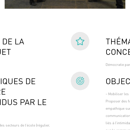
 DE LA
THÉMA
JET
CONC
Démocratie part
IQUES DE
OBJEC
RE
– Mobiliser les
DUS PAR LE
Proposer des fo
empathique sur 
communication e
liés à l’intimid
s secteurs de l’école (régulier,