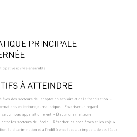
TIQUE PRINCIPALE
ERNÉE
icipative et vivre-ensemble
TIFS À ATTEINDRE
 élèves des secteurs de l’adaptation scolaire et de la francisation. –
rmations en écriture journalistique. – Favoriser un regard
ce qui nous apparaît différent. – Établir une meilleure
ntre les secteurs de l’école. – Résorber les problèmes et les enjeux
ation, la discrimination et à l’indifférence face aux impacts de ces féaux