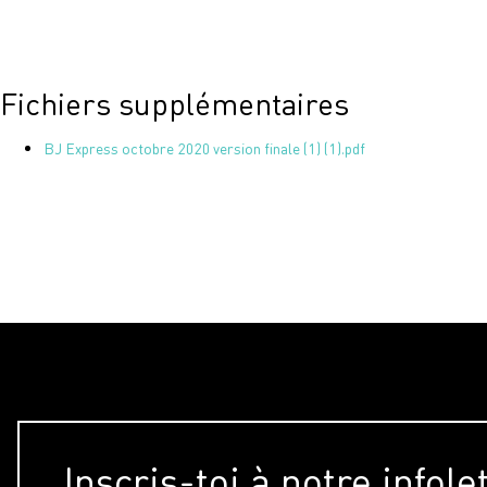
Fichiers supplémentaires
BJ Express octobre 2020 version finale (1) (1).pdf
Inscris-toi à notre infole