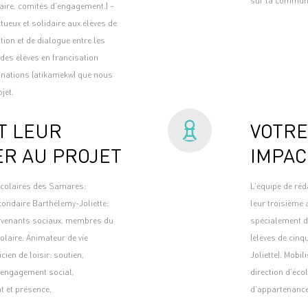
sur la communa
aire, comités d’engagement.) –
ueux et solidaire aux élèves de
tion et de dialogue entre les
des élèves en francisation
s nations (atikamekw) que nous
jet.
T LEUR
VOTRE
ER AU PROJET
IMPAC
scolaires des Samares:
L’équipe de réd
condaire Barthélemy-Joliette:
leur troisième
tervenants sociaux, membres du
spécialement dé
olaire. Animateur de vie
(élèves de cin
ien de loisir: soutien,
Joliette). Mobi
n engagement social,
direction d’éco
t et présence.
d’appartenance 