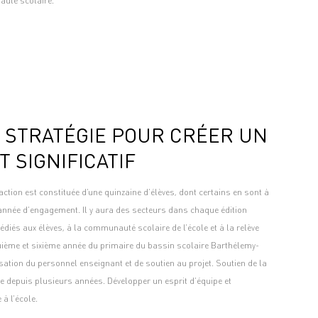
uté scolaire.
 STRATÉGIE POUR CRÉER UN
T SIGNIFICATIF
action est constituée d’une quinzaine d’élèves, dont certains en sont à
 année d’engagement. Il y aura des secteurs dans chaque édition
diés aux élèves, à la communauté scolaire de l’école et à la relève
quième et sixième année du primaire du bassin scolaire Barthélemy-
lisation du personnel enseignant et de soutien au projet. Soutien de la
le depuis plusieurs années. Développer un esprit d’équipe et
à l’école.