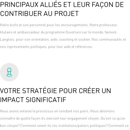
PRINCIPAUX ALLIÉS ET LEUR FAÇON DE
CONTRIBUER AU PROJET
Notre école et son personnel pour les encouragements. Notre professeur,
titulaire et ambassadeur du programme Ouverture sur le monde, Yannick
Langlois, pour son orientation, aide, coaching et soutien. Nos communautés et
nos représentants politiques, pour leur aide et références.
VOTRE STRATÉGIE POUR CRÉER UN
IMPACT SIGNIFICATIF
Nous avons entamé le processus en sondant nos pairs. Nous désirions
connaître de quelle façon ils exercent leur engagement citoyen. Qu’est-ce qu’un
bon citoyen? Comment voient-ils les institutions/paliers politiques? Comment se