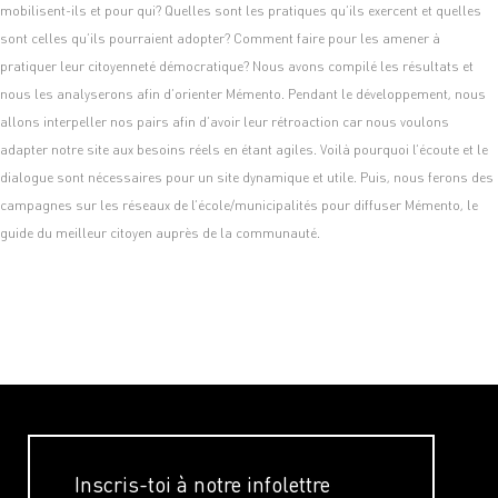
mobilisent-ils et pour qui? Quelles sont les pratiques qu’ils exercent et quelles
sont celles qu’ils pourraient adopter? Comment faire pour les amener à
pratiquer leur citoyenneté démocratique? Nous avons compilé les résultats et
nous les analyserons afin d’orienter Mémento. Pendant le développement, nous
allons interpeller nos pairs afin d’avoir leur rétroaction car nous voulons
adapter notre site aux besoins réels en étant agiles. Voilà pourquoi l’écoute et le
dialogue sont nécessaires pour un site dynamique et utile. Puis, nous ferons des
campagnes sur les réseaux de l’école/municipalités pour diffuser Mémento, le
guide du meilleur citoyen auprès de la communauté.
Inscris-toi à notre infolettre