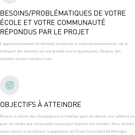
BESOINS/PROBLÉMATIQUES DE VOTRE
ÉCOLE ET VOTRE COMMUNAUTÉ
RÉPONDUS PAR LE PROJET
L’approvisionnement en aliments locaux est un enjeu environnemental, car le
transport des aliments est une grande source de polluants. De plus, des
aliments locaux sont plus frais.
OBJECTIFS À ATTEINDRE
Réussir à cultiver des champignons à l’intérieur pour les donner à la cafétéria ou
pour les vendre aux restaurants locaux pour financer nos activités. Nous voulons
aussi réussir à sensibiliser la population de l’École Secondaire De Mortagne