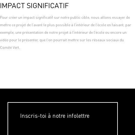
IMPACT SIGNIFICATIF
Pour créer un impact significatif sur notre public cible, nous allons essayer de
mettre ce projet de l’avant le plus possible à l’intérieur de l’école en faisant, par
exemple, une présentation de notre projet à l’intérieur de l’école ou encore un
vidéo pour le présenter, que l’on pourrait mettre sur les réseaux sociaux du
Comité Vert.
Inscris-toi à notre infolettre