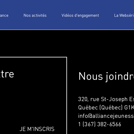
iance
Nos activités
Vidéos d’engagement
La Webséri
ttre
Nous joindr
320, rue St-Joseph Es
Québec (Québec) G1
info@alliancejeuness
1 (367) 382-6566