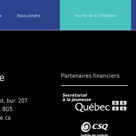
e
Nous joindre
Inscris-toi à l'infolettre
e
Partenaires financiers
t, bur. 207
K 8G5
e.ca