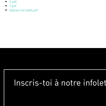
6.pdf
7.pdf
dépliant Artsakh.pdf
Inscris-toi à notre infole