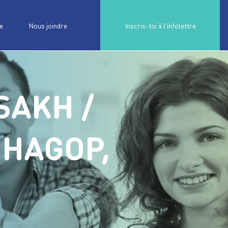
e
Nous joindre
Inscris-toi à l'infolettre
SAKH /
 HAGOP,