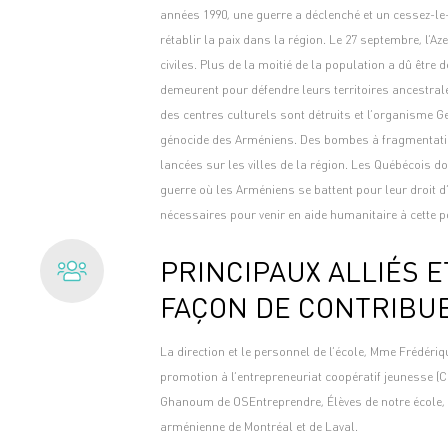
années 1990, une guerre a déclenché et un cessez-le-
rétablir la paix dans la région. Le 27 septembre, l’A
civiles. Plus de la moitié de la population a dû être
demeurent pour défendre leurs territoires ancestrale
des centres culturels sont détruits et l’organisme 
génocide des Arméniens. Des bombes à fragmentatio
lancées sur les villes de la région. Les Québécois doi
guerre où les Arméniens se battent pour leur droit d
nécessaires pour venir en aide humanitaire à cette p
PRINCIPAUX ALLIÉS E
FAÇON DE CONTRIBU
La direction et le personnel de l’école, Mme Frédéri
promotion à l’entrepreneuriat coopératif jeunesse (
Ghanoum de OSEntreprendre, Élèves de notre école
arménienne de Montréal et de Laval.