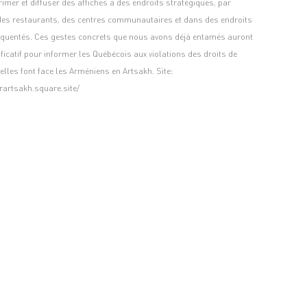
mer et diffuser des affiches à des endroits stratégiques, par
es restaurants, des centres communautaires et dans des endroits
réquentés. Ces gestes concrets que nous avons déjà entamés auront
ficatif pour informer les Québécois aux violations des droits de
les font face les Arméniens en Artsakh. Site:
rartsakh.square.site/