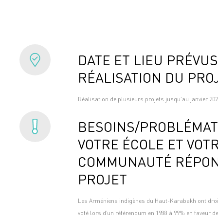
DATE ET LIEU PRÉVUS
RÉALISATION DU PRO
Réalisation de plusieurs projets jusqu’au janvier 20
BESOINS/PROBLÉMAT
VOTRE ÉCOLE ET VOT
COMMUNAUTÉ RÉPON
PROJET
Les Arméniens indigènes du Haut-Karabakh ont droit
voté lors d’un référendum en 1988 à 99% en faveur de