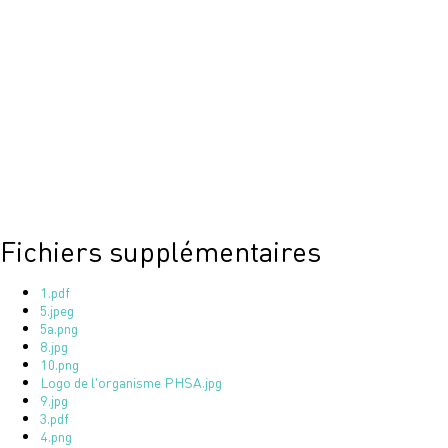
Fichiers supplémentaires
1.pdf
5.jpeg
5a.png
8.jpg
10.png
Logo de l'organisme PHSA.jpg
9.jpg
3.pdf
4.png