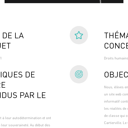
 DE LA
THÉMA
JET
CONC
21
Droits humains 
IQUES DE
OBJEC
RE
Nous, élèves en
DUS PAR LE
un site web com
informatif cont
les réalités de
de classe qui 
 à leur autodétermination et ont
Cartierville. L
 leur souveraineté. Au début des