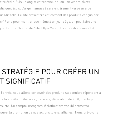
otre école. Puis un onglet entrepreneurial où l’on vendra divers
blic québécois. L’argent amassé sera entièrement versé en aide
r l’Artsakh. Le site présentera entièrement des produits conçus par
16-17 ans pour montrer que même à un jeune âge, on peut faire une
uante pour l’humanité. Site: https://standforartsakh.square.site/
 STRATÉGIE POUR CRÉER UN
T SIGNIFICATIF
e l’année, nous allons concevoir des produits saisonniers répondant à
de la société québécoise (bracelets, décoration de Noël, plants pour
res, etc). Un compte Instagram (@clothesforartsakh) permettra
surer la promotion de nos actions (biens, affiches). Nous prévoyons