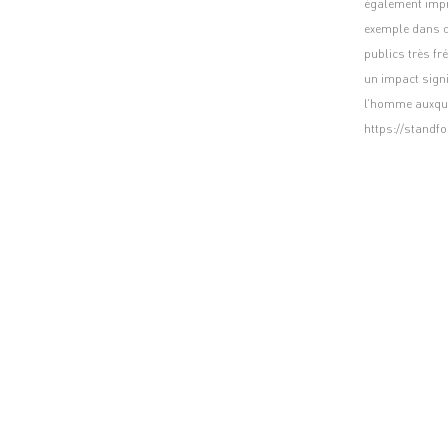
également impri
exemple dans d
publics très f
un impact signi
l’homme auxquel
https://standfo