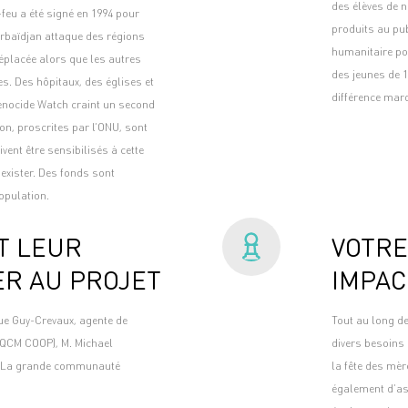
des élèves de n
feu a été signé en 1994 pour
produits au pu
zerbaïdjan attaque des régions
humanitaire pou
 déplacée alors que les autres
des jeunes de 
s. Des hôpitaux, des églises et
différence marq
Genocide Watch craint un second
n, proscrites par l’ONU, sont
vent être sensibilisés à cette
’exister. Des fonds sont
opulation.
T LEUR
VOTRE
ER AU PROJET
IMPAC
que Guy-Crevaux, agente de
Tout au long d
CQCM COOP), M. Michael
divers besoins 
, La grande communauté
la fête des mè
également d’as