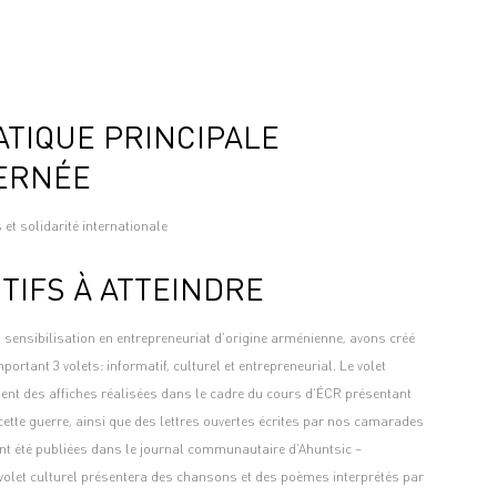
TIQUE PRINCIPALE
ERNÉE
et solidarité internationale
TIFS À ATTEINDRE
 sensibilisation en entrepreneuriat d’origine arménienne, avons créé
portant 3 volets: informatif, culturel et entrepreneurial. Le volet
ient des affiches réalisées dans le cadre du cours d’ÉCR présentant
 cette guerre, ainsi que des lettres ouvertes écrites par nos camarades
ont été publiées dans le journal communautaire d’Ahuntsic –
e volet culturel présentera des chansons et des poèmes interprétés par