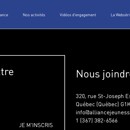
iance
Nos activités
Vidéos d’engagement
La Webséri
ttre
Nous joindr
320, rue St-Joseph Es
Québec (Québec) G1
info@alliancejeuness
1 (367) 382-6566