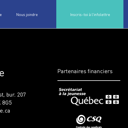
e
Nous joindre
Inscris-toi à l'infolettre
e
Partenaires financiers
t, bur. 207
K 8G5
e.ca