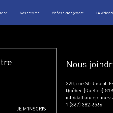
iance
Nos activités
Vidéos d’engagement
La Webséri
ttre
Nous joindr
320, rue St-Joseph Es
Québec (Québec) G1
info@alliancejeuness
1 (367) 382-6566