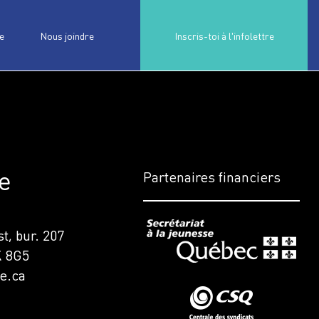
e
Nous joindre
Inscris-toi à l'infolettre
e
Partenaires financiers
t, bur. 207
K 8G5
e.ca